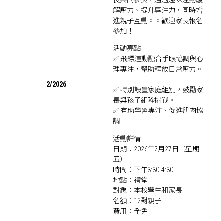
長共同參與，通過趣味運動緩
解壓力、提升專注力，同時增
進親子互動。。歡迎家長報名
參加！
活動亮點
✅ 飛鏢運動融合手眼協調與心
理專注，幫助釋放日常壓力。
2/2026
✅ 特別設置家庭組別，鼓勵家
長與孩子組隊挑戰。
✅ 有助學習專注、促進肌肉協
調
活動詳情
日期：2026年2月27日（星期
五）
時間：下午3:30-4:30
地點：禮堂
對象：本校學生和家長
名額：12對親子
費用：全免