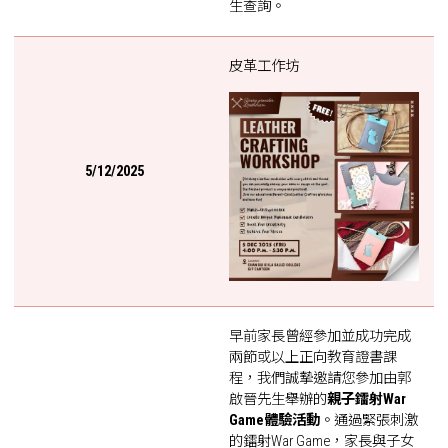
生查詢。
皮革工作坊
5/12/2025
早前家長曾經參加並成功完成
兩節或以上正向教育證書課
程，我們誠摯邀請您參加由郭
啟晉先生舉辦的
親子鐳射War
Game體驗活動
。通過緊張刺激
的鐳射War Game，家長與子女