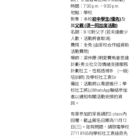
時間：7:00 p.m. – 9:00 p.m.
地點：學校
對象：本校
初中學生(優先)
及
其
父親 (須一同出席活動)
名額：8-10對父子 (若未達最少
人數，活動將會取消)
費用：全免 (由家校合作組資助
活動費用)
導師：梁仲康 (明愛賽馬會思達
計劃-男士社交及情緒支援服務
計劃社工，性格透視® (一級)
培訓師) 及學校社工袁Sir
備註：活動將以粵語進行；學
校社工將以WhatsApp聯絡參加
者以通知有關活動安排的資
訊。
有意參加的家長請於E-class內
回覆，截止報名日期為11月12
日(三)。如有問題，請致電學校
2711 8165向學校社工袁迪奇先