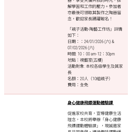
器，享受天倫共敘的時光，排
解學習和工作的壓力。參加者
亦最後可領取其製作之陶器留
念，歡迎家長踴躍報名！
「親子活動-陶藝工作坊」詳情
如下：
日期：：24/01/2026 (六) &
07/02/2026 (六)
時間: 10：00 am-12：30pm
地點：視藝室(五樓)
活動對象: 本校各級學生及其家
長
名額：20人（10組親子）
費用：全免
身心健康飛鏢運動體驗課
促進家校共育，宣導健康生活
理念，本校將舉辦「身心健康
飛鏢運動體驗課」，現誠邀家