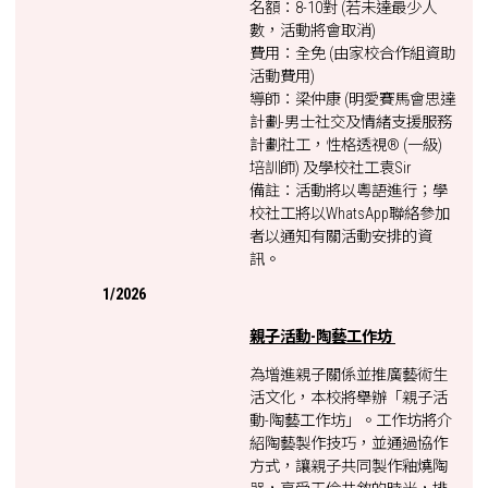
名額：8-10對 (若未達最少人
數，活動將會取消)
費用：全免 (由家校合作組資助
活動費用)
導師：梁仲康 (明愛賽馬會思達
計劃-男士社交及情緒支援服務
計劃社工，性格透視® (一級)
培訓師) 及學校社工袁Sir
備註：活動將以粵語進行；學
校社工將以WhatsApp聯絡參加
者以通知有關活動安排的資
訊。
1/2026
親子活動-陶藝工作坊
為增進親子關係並推廣藝術生
活文化，本校將舉辦「親子活
動-陶藝工作坊」。工作坊將介
紹陶藝製作技巧，並通過協作
方式，讓親子共同製作釉燒陶