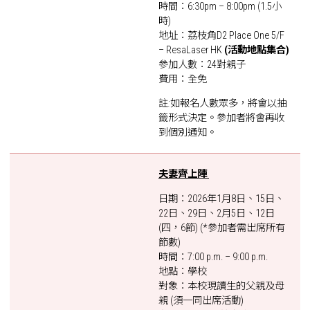
時間：6:30pm – 8:00pm (1.5小
時)
地址：荔枝角D2 Place One 5/F
– ResaLaser HK
(活動地點集合)
參加人數：24對親子
費用：全免
註:如報名人數眾多，將會以抽
籤形式決定。參加者將會再收
到個別通知。
夫妻齊上陣
日期：2026年1月8日、15日、
22日、29日、2月5日、12日
(四，6節) (*參加者需出席所有
節數)
時間：7:00 p.m. – 9:00 p.m.
地點：學校
對象：本校現讀生的父親及母
親 (須一同出席活動)