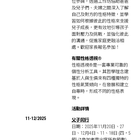
位參與，透過工作坊協助爸爸
及兒子們、夫婦之間深入了解
自己及對方的性格特徵，並學
習如何根據彼此的性格來支援
兒子成長
，更有效地引導孩子
面對壓力及挑戰，並強化彼此
的溝通，促進家庭更融洽相
處。歡迎家長報名參加！
有關性格透視®
性格透視®是一套專業可靠的
個性分析工具，其哲學理念建
基於人與生俱來有四種獨特的
性格氣質傾向，在發展和建立
自尊時，形成不同的性格表
現。
活動詳情
11-12/2025
父子同行
日期：2025年11月20日、27
日、12月4日、11、18日 (四，5
節) (*參加者需出席所有節數)