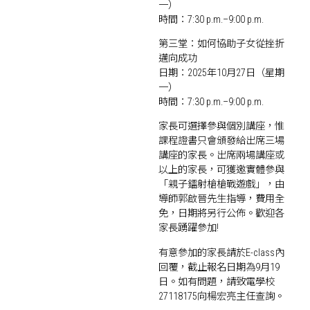
一）
時間：7:30 p.m.–9:00 p.m.
第三堂：如何協助子女從挫折
邁向成功
日期：2025年10月27日（星期
一）
時間：7:30 p.m.–9:00 p.m.
家長可選擇參與個別講座，惟
課程證書只會頒發給出席三場
講座的家長。出席兩場講座或
以上的家長，可獲邀實體參與
「親子鐳射槍槍戰遊戲」，由
導師郭啟晉先生指導，費用全
免，日期將另行公佈。歡迎各
家長踴躍參加!
有意參加的家長請於E-class內
回覆，截止報名日期為9月19
日。如有問題，請致電學校
27118175向楊宏亮主任查詢。