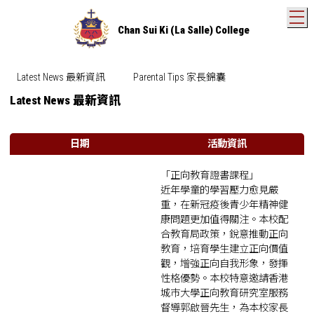
T
Chan Sui Ki (La Salle) College
Latest News 最新資訊
Parental Tips 家長錦囊
Latest News 最新資訊
日期
活動資訊
「正向教育證書課程」
近年學童的學習壓力愈見嚴
重，在新冠疫後青少年精神健
康問題更加值得關注。本校配
合教育局政策，銳意推動正向
教育，培育學生建立正向價值
觀，增強正向自我形象，發揮
性格優勢。本校特意邀請香港
城巿大學正向教育研究室服務
督導郭啟晉先生，為本校家長