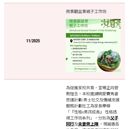
微景觀盆景親子工作坊
11/2025
為促進家校共育，宣導正向管
教理念，本校邀請明愛賽馬會
思達計劃-男士社交及情緒支援
服務計劃社工為家長舉辦
「『性格x男孩成長』 性格透
視工作坊系列」，分別為
父子
同行
及
夫妻齊上陣
，現誠邀各