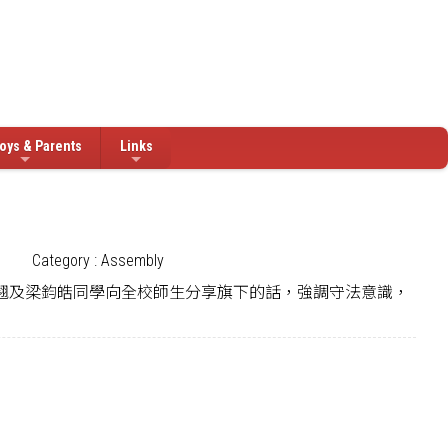
oys & Parents
Links
Category : Assembly
的鍾孝翹及梁鈞皓同學向全校師生分享旗下的話，強調守法意識，