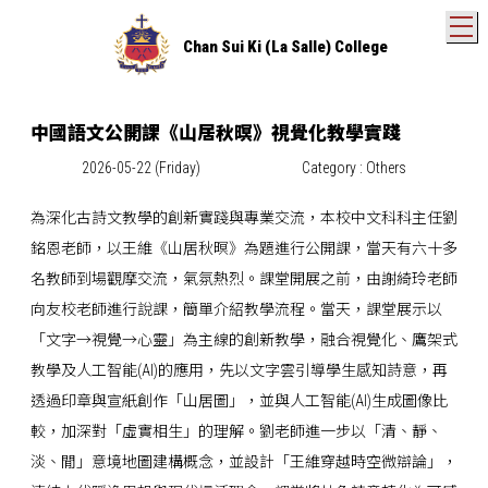
T
Chan Sui Ki (La Salle) College
中國語文公開課《山居秋暝》視覺化教學實踐
2026-05-22 (Friday)
Category : Others
為深化古詩文教學的創新實踐與專業交流，本校中文科科主任劉
銘恩老師，以王維《山居秋暝》為題進行公開課，當天有六十多
名教師到場觀摩交流，氣氛熱烈。課堂開展之前，由謝綺玲老師
向友校老師進行說課，簡單介紹教學流程。當天，課堂展示以
「文字→視覺→心靈」為主線的創新教學，融合視覺化、鷹架式
教學及人工智能(AI)的應用，先以文字雲引導學生感知詩意，再
透過印章與宣紙創作「山居圖」，並與人工智能(AI)生成圖像比
較，加深對「虛實相生」的理解。劉老師進一步以「清、靜、
淡、閒」意境地圖建構概念，並設計「王維穿越時空微辯論」，