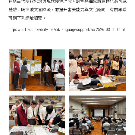
連結古代隱逸思想與現代慢活理念。課堂將抽象詩意轉化為可感
體驗，既突破文言障礙，亦提升審美能力與文化認同。有關報導
可到下列網址瀏覽。
https://cd1.edb.hkedcity.net/cd/languagesupport/act2526_03_chi.html