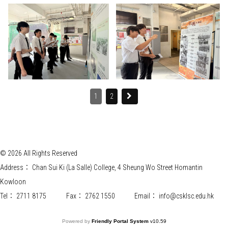
1
2
© 2026 All Rights Reserved
Address：
Chan Sui Ki (La Salle) College, 4 Sheung Wo Street Homantin
Kowloon
Tel：
2711 8175
Fax：
2762 1550
Email：
info@csklsc.edu.hk
Powered by
Friendly Portal System
v
10.59