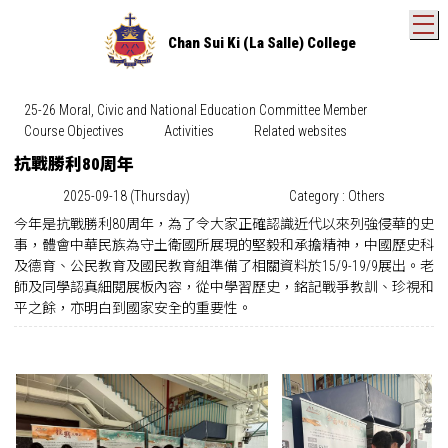
T
Chan Sui Ki (La Salle) College
25-26 Moral, Civic and National Education Committee Member
Course Objectives
Activities
Related websites
抗戰勝利80周年
2025-09-18 (Thursday)
Category : Others
今年是抗戰勝利80周年，為了令大家正確認識近代以來列強侵華的史
事，體會中華民族為守土衛國所展現的堅毅和承擔精神，中國歷史科
及德育、公民教育及國民教育組準備了相關資料於15/9-19/9展出。老
師及同學認真細閱展板內容，從中學習歷史，銘記戰爭教訓、珍視和
平之餘，亦明白到國家安全的重要性。