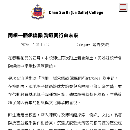
T
Chan Sui Ki (La Salle) College
同根一脈承僑韻 灣區同行向未來
2026-04-01 To 02
Category : 境外交流
在春暖花開的四月，本校師生再次踏上新會熱土，與姊妹校新會
陳經綸中學重敘深厚情誼。
是次交流活動以「同根一脈承僑韻 灣區同行向未來」為主題。
在校園內，兩地學子透過籃球友誼賽與合唱團沙龍切磋才藝，並
在勞動教育基地親手栽種向日葵，體驗絲帶繡特色課程，生動詮
釋了灣區青年的朝氣與文化傳承的喜悅。
師生更走出校園，深入陳皮村及博物館探索「僑鄉」文化，品嚐
陳皮宴並親手製作柑普茶，沉浸式感受大灣區同根同源的歷史底